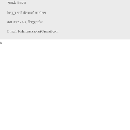
सम्पर्क विवरण
विष्णुपुर गाउँपालिकाकाे कार्यालय
वडा न‌म्बर - ०७, विष्णुपुर टाेल
E-mail:
bishnupursaptari@gmail.com
//