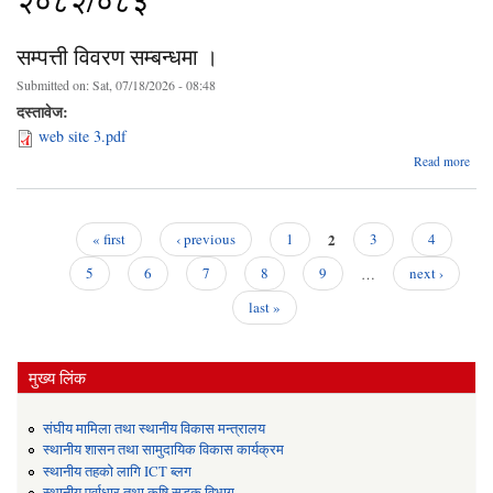
२०८२/०८३
सम्पत्ती विवरण सम्बन्धमा ।
Submitted on:
Sat, 07/18/2026 - 08:48
दस्तावेज:
web site 3.pdf
ab
Read more
सम्
वि
सम्बन
2
« first
‹ previous
1
3
4
Pages
5
6
7
8
9
…
next ›
last »
मुख्य लिंक
संघीय मामिला तथा स्थानीय विकास मन्त्रालय
स्थानीय शासन तथा सामुदायिक विकास कार्यक्रम
स्थानीय तहको लागि ICT ब्लग
स्थानीय पूर्वाधार तथा कृषि सडक विभाग