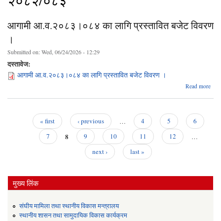
२०८२/०८३
आगामी आ.व.२०८३।०८४ का लागि प्रस्तावित बजेट विवरण
।
Submitted on:
Wed, 06/24/2026 - 12:29
दस्तावेज:
आगामी आ.व.२०८३।०८४ का लागि प्रस्तावित बजेट विवरण ।
Read more
आ.व
०८४ 
प
« first
‹ previous
…
4
5
6
बजे
Pages
8
7
9
10
11
12
…
next ›
last »
मुख्य लिंक
संघीय मामिला तथा स्थानीय विकास मन्त्रालय
स्थानीय शासन तथा सामुदायिक विकास कार्यक्रम