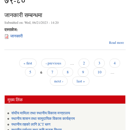
७९-८०
जानकारी सम्बन्धमा
Submitted on:
Wed, 06/21/2023 - 14:20
दस्तावेज:
जानकारी
ab
Read more
जानक
सम्बन
« first
‹ previous
…
2
3
4
Pages
6
5
7
8
9
10
…
next ›
last »
मुख्य लिंक
संघीय मामिला तथा स्थानीय विकास मन्त्रालय
स्थानीय शासन तथा सामुदायिक विकास कार्यक्रम
स्थानीय तहको लागि ICT ब्लग
स्थानीय पूर्वाधार तथा कृषि सडक विभाग