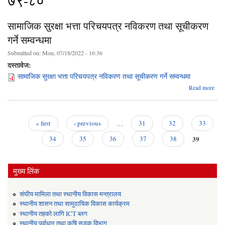
७९-८०
सामाजिक सुरक्षा भत्ता परिचयपत्र नविकरण तथा सूचीकरण
गर्ने सम्वन्धमा
Submitted on:
Mon, 07/18/2022 - 16:36
दस्तावेज:
सामाजिक सुरक्षा भत्ता परिचयपत्र नविकरण तथा सूचीकरण गर्ने सम्वन्धमा
a
Read more
सा
सुरक्ष
परिच
नव
« first
‹ previous
…
31
32
33
Pages
39
सूच
34
35
36
37
38
सम्
मुख्य लिंक
संघीय मामिला तथा स्थानीय विकास मन्त्रालय
स्थानीय शासन तथा सामुदायिक विकास कार्यक्रम
स्थानीय तहको लागि ICT ब्लग
स्थानीय पूर्वाधार तथा कृषि सडक विभाग