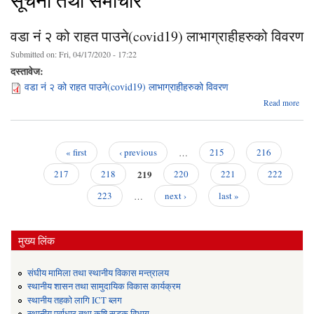
सूचना तथा समाचार
वडा नं २ को राहत पाउने(covid19) लाभाग्राहीहरुको विवरण
Submitted on:
Fri, 04/17/2020 - 17:22
दस्तावेज:
वडा नं २ को राहत पाउने(covid19) लाभाग्राहीहरुको विवरण
abo
Read more
पाउन
लाभ
« first
‹ previous
…
215
216
Pages
219
217
218
220
221
222
223
…
next ›
last »
मुख्य लिंक
संघीय मामिला तथा स्थानीय विकास मन्त्रालय
स्थानीय शासन तथा सामुदायिक विकास कार्यक्रम
स्थानीय तहको लागि ICT ब्लग
स्थानीय पूर्वाधार तथा कृषि सडक विभाग