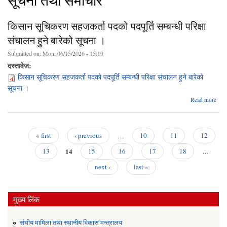
सूचना तथा समाचार
किसान सूचिकरण सहजकर्ता पदको पदपूर्ति सम्बन्धी परिक्षा
संचालन हुने बारेको सूचना ।
Submitted on:
Mon, 06/15/2026 - 15:19
दस्तावेज:
किसान सूचिकरण सहजकर्ता पदको पदपूर्ति सम्बन्धी परिक्षा संचालन हुने बारेको
सूचना ।
ab
Read more
क
सूचि
सहजक
प
« first
‹ previous
…
10
11
12
पद
Pages
14
सम्
13
15
16
17
18
…
प
next ›
last »
सं
हुने ब
सूच
मुख्य लिंक
संघीय मामिला तथा स्थानीय विकास मन्त्रालय