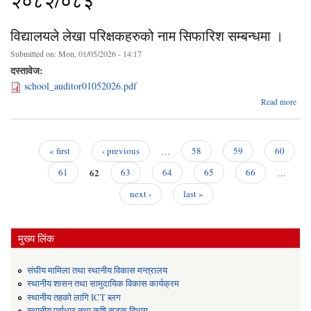
२०८२/०८३
विद्यालयले लेखा परिक्षकहरुको नाम सिफारिश सम्बन्धमा ।
Submitted on:
Mon, 01/05/2026 - 14:17
दस्तावेज:
school_auditor01052026.pdf
Read more
वि
परिक्
« first
‹ previous
…
58
59
60
स
Pages
62
सम्
61
63
64
65
66
…
next ›
last »
मुख्य लिंक
संघीय मामिला तथा स्थानीय विकास मन्त्रालय
स्थानीय शासन तथा सामुदायिक विकास कार्यक्रम
स्थानीय तहको लागि ICT ब्लग
स्थानीय पूर्वाधार तथा कृषि सडक विभाग